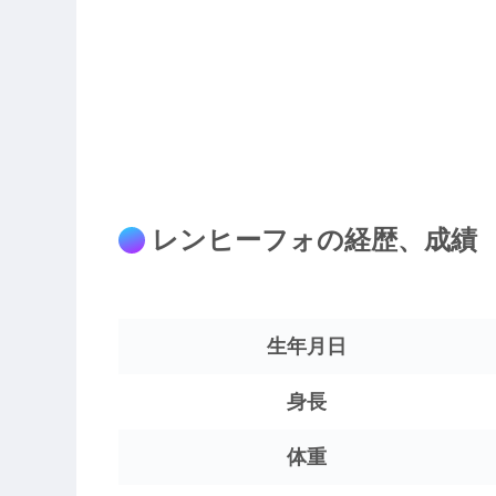
レンヒーフォの経歴、成績
生年月日
身長
体重