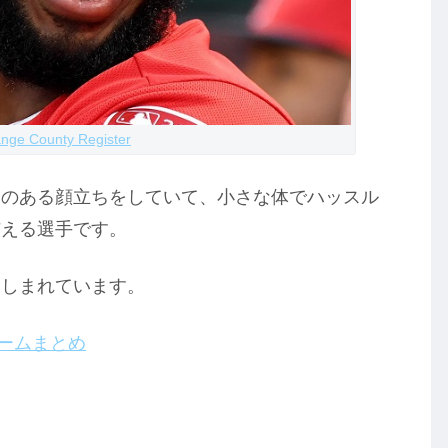
nge County Register
嬌のある顔立ちをしていて、小さな体でハッスル
与える選手です。
親しまれています。
ネームまとめ