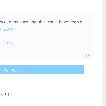
tle, don’t know that this would have been a
Ny2mwEYT
5, 2019
目次
イズ傘下）