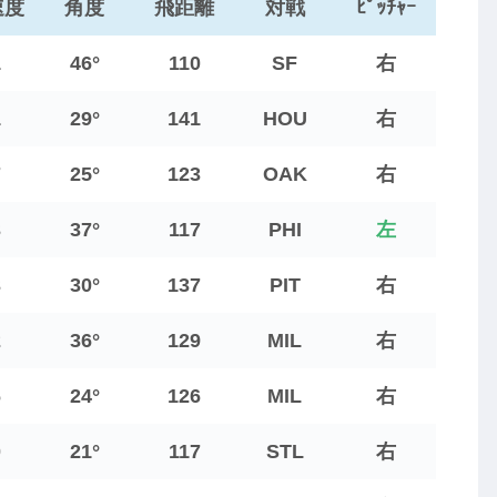
速度
角度
飛距離
対戦
ﾋﾟｯﾁｬｰ
1
46°
110
SF
右
1
29°
141
HOU
右
7
25°
123
OAK
右
3
37°
117
PHI
左
3
30°
137
PIT
右
2
36°
129
MIL
右
6
24°
126
MIL
右
0
21°
117
STL
右