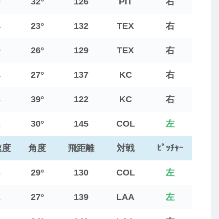
0
32°
126
PIT
右
4
23°
132
TEX
右
9
26°
129
TEX
右
4
27°
137
KC
右
8
39°
122
KC
右
2
30°
145
COL
左
速度
角度
飛距離
対戦
ﾋﾟｯﾁｬｰ
3
29°
130
COL
左
2
27°
139
LAA
左