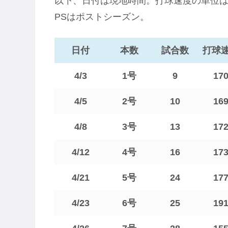
以下、日付は現地時間。打球速度の単位はk
PSはポストシーズン。
日付
本数
試合数
打球
4/3
1号
9
17
4/5
2号
10
16
4/8
3号
13
17
4/12
4号
16
17
4/21
5号
24
17
4/23
6号
25
19