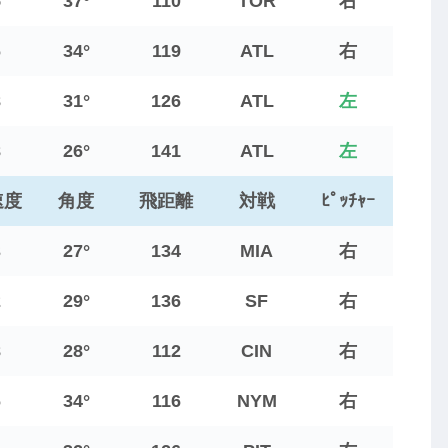
5
37°
110
TOR
右
6
34°
119
ATL
右
8
31°
126
ATL
左
8
26°
141
ATL
左
速度
角度
飛距離
対戦
ﾋﾟｯﾁｬｰ
3
27°
134
MIA
右
2
29°
136
SF
右
8
28°
112
CIN
右
6
34°
116
NYM
右