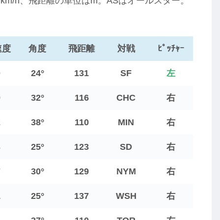
m/h、飛距離の単位はm。ASはオールスター。
速度
角度
飛距離
対戦
ﾋﾟｯﾁｬｰ
0
24°
131
SF
左
9
32°
116
CHC
右
2
38°
110
MIN
右
3
25°
123
SD
右
7
30°
129
NYM
右
1
25°
137
WSH
右