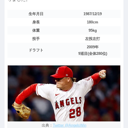
生年月日
1987/12/19
身長
180cm
体重
95kg
投手
左投左打
2009年
ドラフト
9巡目(全体280位)
出典：
Twitter @AngelsWin