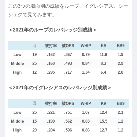
この3つの場面別の成績をループ、イグレシアス、シー
シェクで見てみます。
＜2021年のループのレバレッジ別成績＞
回
被打率
被OPS
WHIP
K9
BB9
Low
19
.162
.367
0.79
11.8
1.9
Middle
25
.160
.493
0.84
8.3
2.9
High
12
.295
.717
1.34
6.4
2.8
＜2021年のイグレシアスのレバレッジ別成績＞
回
被打率
被OPS
WHIP
K9
BB9
Low
25
.221
.751
1.07
12.4
2.1
Middle
15
.190
.562
0.83
15.5
1.2
High
29
.204
.506
0.86
12.7
1.2