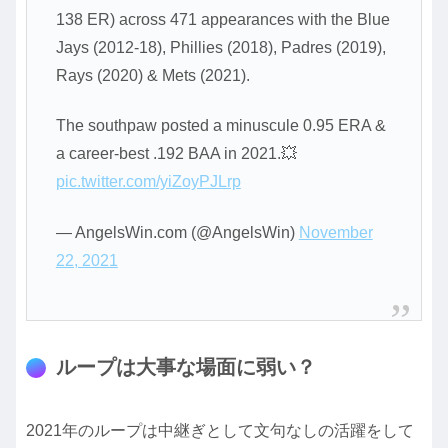
138 ER) across 471 appearances with the Blue
Jays (2012-18), Phillies (2018), Padres (2019),
Rays (2020) & Mets (2021).
The southpaw posted a minuscule 0.95 ERA &
a career-best .192 BAA in 2021.💥
pic.twitter.com/yiZoyPJLrp
— AngelsWin.com (@AngelsWin)
November
22, 2021
ループは大事な場面に弱い？
2021年のループは中継ぎとして文句なしの活躍をして