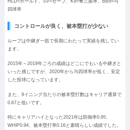
HLD=ホールド、SV=セーブ、K9=奪三振率、BB9=与
四球率
コントロールが良く、被本塁打が少ない
ループは中継ぎ一筋で長期にわたって実績を残してい
ます。
2015年～2019年ごろの成績はどこにでもいる中継ぎと
いった感じですが、2020年から与四球率が低く、安定
した投球になっています。
また、9イニング当たりの被本塁打数はキャリア通算で
0.67と低いです。
特にキャリアハイとなった2021年は防御率0.95、
WHIP0.94、被本塁打率0.16と素晴らしい成績でした。