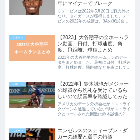
年にマイナーでブレーク
※デービスは2022年5月20日に戦力外と
なり、タイガースが獲得しました。デー
ビスの2022年の成績は、3Aの36試合で
本塁打6、打率.243、OPS.796でした。
以下、2021年12月に作成した記事で
す。2021年11月にエンゼルスはブ...
【2023】大谷翔平の全ホームラ
スポーツ
ン動画。日付、打球速度、角
度、飛距離、球種まとめ
2023年の大谷翔平のホームランのデー
タをまとめました。最初に日付、打球速
度、打球角度、飛距離などを表にしてい
ます。そのあとで、ホームランの動画と
ホームランを打った場面や配球などの詳
細データを、各ホームランごとにまとめ
【2022年】鈴木誠也がメジャー
スポーツ
ています。（ページが重...
の球審から洗礼を受けているら
しいので誤審率を確認してみた
アメリカのデータ分析会社が「ストライ
クゾーンを通過していない球がストライ
クとコールされた回数は鈴木誠也の24
回がMLBで最多」と言っていると、大
手メディアのフルカウントが報じまし
た。正直に言うと、またこの手の怪しい
エンゼルスのスティーブン・ダ
スポーツ
データで日本人が審判に差別...
ガーの経歴と選手の特徴