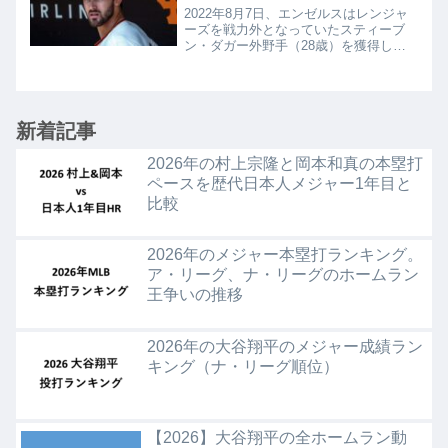
2022年8月7日、エンゼルスはレンジャ
ーズを戦力外となっていたスティーブ
ン・ダガー外野手（28歳）を獲得しま
した。前日の試合でモニアックが指を骨
折したため、埋め合わせ的な獲得になっ
ています。ダガーは走塁と守備に強みが
あり、2021年はジャ...
新着記事
2026年の村上宗隆と岡本和真の本塁打
ペースを歴代日本人メジャー1年目と
比較
2026年のメジャー本塁打ランキング。
ア・リーグ、ナ・リーグのホームラン
王争いの推移
2026年の大谷翔平のメジャー成績ラン
キング（ナ・リーグ順位）
【2026】大谷翔平の全ホームラン動