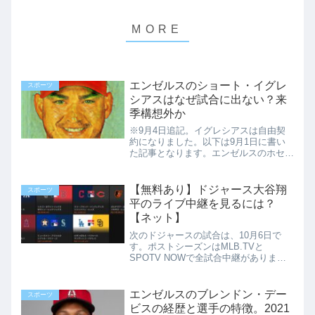
エンゼルスのショート・イグレ
スポーツ
シアスはなぜ試合に出ない？来
季構想外か
※9月4日追記。イグレシアスは自由契
約になりました。以下は9月1日に書い
た記事となります。エンゼルスのホセ・
イグレシアスは、2021年にエンゼルス
に移籍してきました。大谷がホームラン
を打った時にベンチ前でお出迎えしてく
【無料あり】ドジャース大谷翔
スポーツ
れる選手なので、日本の...
平のライブ中継を見るには？
【ネット】
次のドジャースの試合は、10月6日で
す。ポストシーズンはMLB.TVと
SPOTV NOWで全試合中継がありま
す。ABEMAは11試合が無料中継です。
>>ABEMAポストシーズン放送予定大谷
翔平選手の試合を見るには、以下の5つ
エンゼルスのブレンドン・デー
スポーツ
のチャンネルがあ...
ビスの経歴と選手の特徴。2021