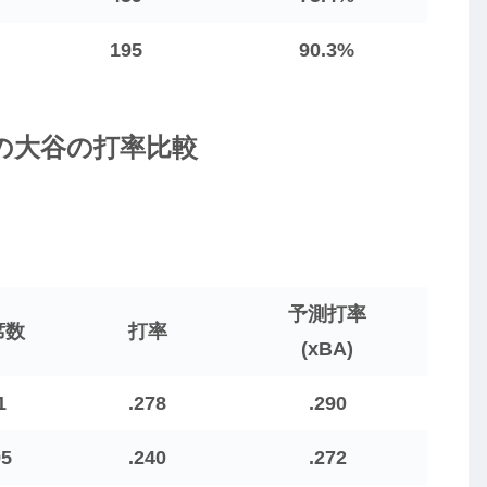
195
90.3%
の大谷の打率比較
予測打率
席数
打率
(xBA)
1
.278
.290
95
.240
.272