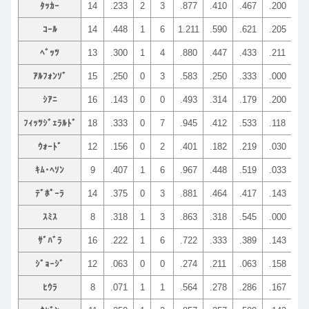
ﾀｯｶｰ
14
.233
2
3
.877
.410
.467
.200
.12
ｺｰﾙ
14
.448
1
6
1.211
.590
.621
.205
.05
ﾍﾞｯﾂ
13
.300
1
4
.880
.447
.433
.211
.07
ｱﾙﾌｫﾝｿﾞ
15
.250
0
3
.583
.250
.333
.000
.16
ｼｱﾆ
16
.143
0
0
.493
.314
.179
.200
.14
ﾌｨｯﾂｼﾞｪﾗﾙﾄﾞ
18
.333
0
7
.945
.412
.533
.118
.20
ｳｫｰﾄﾞ
12
.156
0
2
.401
.182
.219
.030
.27
ｷﾑ･ﾍｿﾝ
9
.407
1
6
.967
.448
.519
.033
.26
ﾃﾞﾎﾟｰﾗ
14
.375
0
3
.881
.464
.417
.143
.28
ｽﾐｽ
8
.318
1
3
.863
.318
.545
.000
.36
ｻﾞﾊﾞﾗ
16
.222
1
6
.722
.333
.389
.143
.28
ｼﾞｮｰｼﾞ
12
.063
0
0
.274
.211
.063
.158
.10
ﾋｳﾗ
8
.071
1
1
.564
.278
.286
.167
.38