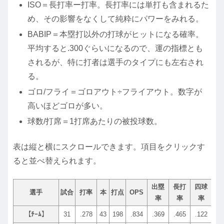
ISO＝長打率ー打率。長打率には単打も含まれるた
め、その影響をなくして純粋にパワーをみれる。
BABIP＝本塁打以外の打球がヒットになる確率。
平均すると.300ぐらいになるので、運の指標とも
されるが、特に打者は選手のタイプにも左右され
る。
ゴロ/フライ＝ゴロアウト÷フライアウト。数字が
高いほどゴロが多い。
球数/打席＝1打席あたりの被投球数。
表は縦と横にスクロールできます。項目をクリックす
ると並べ替えられます。
出塁
長打
四球
三
選手
試合
打率
本
打点
OPS
率
率
率
率
【ﾁｰﾑ】
31
.278
43
198
.834
.369
.465
.122
.22