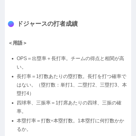
ドジャースの打者成績
＜用語＞
OPS＝出塁率＋長打率。チームの得点と相関が高
い。
長打率＝1打数あたりの塁打数。長打を打つ確率で
はない。（塁打数：単打1、二塁打2、三塁打3、本
塁打4）
四球率、三振率＝1打席あたりの四球、三振の確
率。
本塁打率＝打数÷本塁打数。1本塁打に何打数かか
るか。