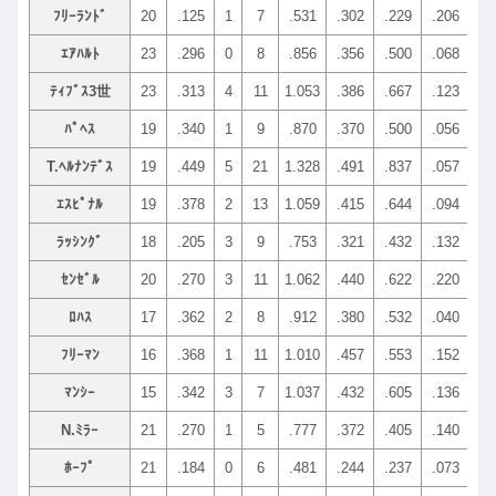
ﾌﾘｰﾗﾝﾄﾞ
20
.125
1
7
.531
.302
.229
.206
.17
ｴｱﾊﾙﾄ
23
.296
0
8
.856
.356
.500
.068
.18
ﾃｨﾌﾞｽ3世
23
.313
4
11
1.053
.386
.667
.123
.36
ﾊﾟﾍｽ
19
.340
1
9
.870
.370
.500
.056
.18
T.ﾍﾙﾅﾝﾃﾞｽ
19
.449
5
21
1.328
.491
.837
.057
.18
ｴｽﾋﾟﾅﾙ
19
.378
2
13
1.059
.415
.644
.094
.13
ﾗｯｼﾝｸﾞ
18
.205
3
9
.753
.321
.432
.132
.32
ｾﾝｾﾞﾙ
20
.270
3
11
1.062
.440
.622
.220
.20
ﾛﾊｽ
17
.362
2
8
.912
.380
.532
.040
.14
ﾌﾘｰﾏﾝ
16
.368
1
11
1.010
.457
.553
.152
.08
ﾏﾝｼｰ
15
.342
3
7
1.037
.432
.605
.136
.20
N.ﾐﾗｰ
21
.270
1
5
.777
.372
.405
.140
.27
ﾎｰﾌﾟ
21
.184
0
6
.481
.244
.237
.073
.31