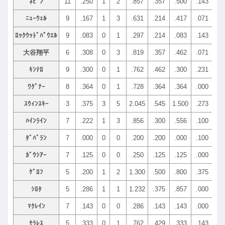
ﾈﾋﾞﾝ
11
.250
1
2
.857
.357
.500
.143
.21
ﾆｭｰｳｪﾙ
9
.167
1
3
.631
.214
.417
.071
.21
ﾛｯｸｳｯﾄﾞﾊﾟｳｴﾙ
9
.083
0
1
.297
.214
.083
.143
.57
大谷翔平
6
.308
0
3
.819
.357
.462
.071
.35
ｷﾝﾃﾛ
9
.300
0
1
.762
.462
.300
.231
.30
ﾜｸﾞﾅｰ
8
.364
0
1
.728
.364
.364
.000
.09
ｽｳｨﾝｽｷｰ
3
.375
3
5
2.045
.545
1.500
.273
.27
ﾊｲﾝﾗｲﾝ
7
.222
1
3
.856
.300
.556
.100
.10
ﾀﾞﾊﾞﾗﾝ
7
.000
0
0
.200
.200
.000
.100
.20
ｶﾞｳｼｱｰ
7
.125
0
0
.250
.125
.125
.000
.25
ｹﾞﾛﾌ
5
.200
1
2
1.300
.500
.800
.375
.25
ｼﾛﾀ
5
.286
1
1
1.232
.375
.857
.000
.37
ﾏｸﾚｲﾝ
7
.143
0
0
.286
.143
.143
.000
.57
ﾓﾗﾚｽ
5
.333
0
1
.762
.429
.333
.143
.42