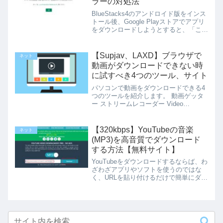
ラーの対処法
BlueStacks4のアンドロイド版をインス
トール後、Google Playストアでアプリ
をダウンロードしようとすると、「この
デバイスはPlayプロテクトの認定を受け
ていません」と表示され、Google Play
にログインできません。本記...
【Supjav、LAXD】ブラウザで
ネット
動画がダウンロードできない時
に試すべき4つのツール、サイト
パソコンで動画をダウンロードできる4
つのツールを紹介します。 動画ゲッタ
ー ストリームレコーダー Video
DownloadHelper y2mate.comこれらは全
て無料で利用できます。この4つでネッ
ト上の動画の95%はダウンロードで...
【320kbps】YouTubeの音楽
ネット
(MP3)を高音質でダウンロード
する方法【無料サイト】
YouTubeをダウンロードするならば、わ
ざわざアプリやソフトを使うのではな
く、URLを貼り付けるだけで簡単にダウ
ンロードできるサイトがおすすめです。
YouTubeの音声をダウンロードできるサ
イトはいくつかありますが、意外と高音
質でのダウン...