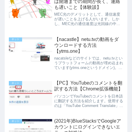
は開通までの期間が長く、連絡
も遅いこと【体験談】
MEC光のデメリットとして、通信速度
が遅いことを上げる人がいます。しか
し、MEC光の通信速度は光回線の中で
も平均的な速度であり、遅くありませ
ん。（2020年11月23日時点 引用元: み
んなのネット回線速度 ）MEC光の通信
【nacastle】netu.tvの動画をダ
ネット
速度を気にすべき...
ウンロードする方法
【ytms.one】
nacatsleなどのサイトでは、netu.tvとい
うプラットフォームの動画が埋め込まれ
ています(ytms.oneというドメイン)。
2020年8月現在、netu.tvの動画は、「動
画ゲッター」や「ストリームレコーダ
ー」ではダウンロードできま...
【PC】YouTubeのコメントを翻
ネット
訳する方法【Chrome拡張機能】
パソコンでYouTubeのコメントを日本語
に翻訳する方法を紹介します。使用する
のは「YouTube Comment Translate」と
いうGoogleクロームの拡張機能です。
もちろん無料です。※翻訳ではなく、外
国語のコメントを非表示にし...
(2021年)BlueStacksでGoogleア
ネット
カウントにログインできないエ